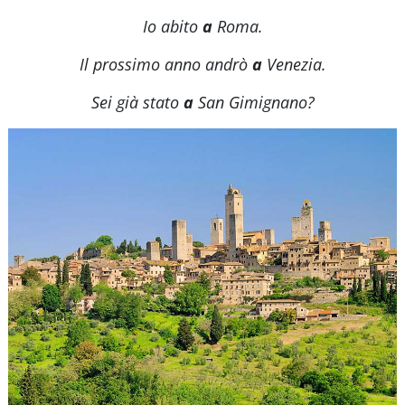
Io abito
a
Roma.
Il prossimo anno andrò
a
Venezia.
Sei già stato
a
San Gimignano?