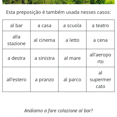
Esta preposição é também usada nesses casos:
al bar
a casa
a scuola
a teatro
alla
al cinema
a letto
a cena
stazione
all’aeropo
a destra
a sinistra
al mare
rto
al
all’estero
a pranzo
al parco
supermer
cato
Andiamo a fare colazione al bar?