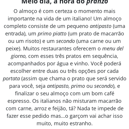
Meio dia, a hora do
pranzo
O almoço é com certeza o momento mais
importante na vida de um italiano! Um almoço
completo consiste de um pequeno
antipasto
(uma
entrada), um
primo piatto
(um prato de macarrão
ou um risoto) e um
secondo
(uma carne ou um
peixe). Muitos restaurantes oferecem o
menu del
giorno,
com esses três pratos em sequência,
acompanhados por água e vinho. Você poderá
escolher entre duas ou três opções por cada
portata
(assim que chama o prato que será servido
para você, seja
antipasto, primo
ou
secondo
), e
finalizar o seu almoço com um bom café
espresso. Os italianos não misturam macarrão
com carne, arroz e feijão, tá? Nada te impede de
fazer esse pedido mas…o garçom vai achar isso
muito, muito estranho.