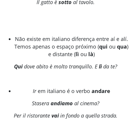
Il gatto è
sotto
al tavolo.
Não existe em italiano diferença entre aí e alí.
Temos apenas o espaço próximo (
qui
ou
qua
)
e distante (
lì
ou
là
)
Qui
dove abito è molto tranquillo. E
lì
da te?
Ir
em italiano é o verbo
andare
Stasera
andiamo
al cinema?
Per il ristorante
vai
in fondo a quella strada.