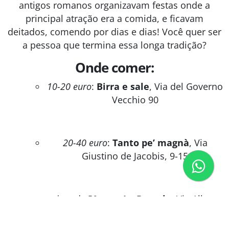
antigos romanos organizavam festas onde a
principal atração era a comida, e ficavam
deitados, comendo por dias e dias! Você quer ser
a pessoa que termina essa longa tradição?
Onde comer:
10-20 euro
:
Birra e sale
, Via del Governo
Vecchio 90
20-40 euro
:
Tanto pe’ magnà
, Via
Giustino de Jacobis, 9-15
acima de 50 euro
:
La Pergola
, Via Alberto
Cadlolo 101