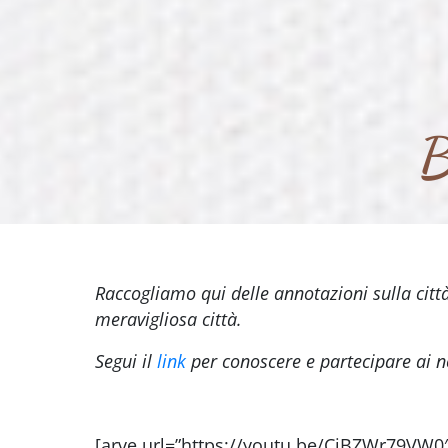
B
Raccogliamo qui delle annotazioni sulla citt
meravigliosa città.
Segui il
link
per conoscere e partecipare ai no
[arve url=”https://youtu.be/CiBZWr79VW0″