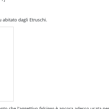
u abitato dagli Etruschi.
tanto che l’aggettivo
felsineo
è ancora adesso usata per 