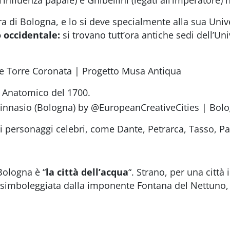
’influenza papale) e Ghibellini (legati all’imperatore) 
ra di Bologna, e lo si deve specialmente alla sua Unive
o occidentale:
s
i trovano tutt’ora antiche sedi dell’Un
 Anatomico del 1700.
ti personaggi celebri, come
Dante, Petrarca, Tasso, Pa
ologna è “
la città dell’acqua
“. Strano, per una città 
 simboleggiata dalla imponente Fontana del Nettuno, ch