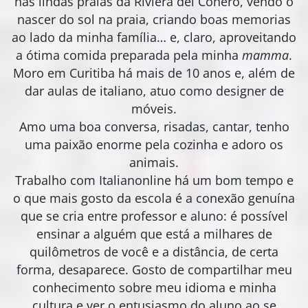
nas lindas praias da Riviera del Conero, vendo o
nascer do sol na praia, criando boas memorias
ao lado da minha família… e, claro, aproveitando
a ótima comida preparada pela minha
mamma
.
Moro em Curitiba há mais de 10 anos e, além de
dar aulas de italiano, atuo como designer de
móveis.
Amo uma boa conversa, risadas, cantar, tenho
uma paixão enorme pela cozinha e adoro os
animais.
Trabalho com Italianonline há um bom tempo e
o que mais gosto da escola é a conexão genuína
que se cria entre professor e aluno: é possível
ensinar a alguém que está a milhares de
quilômetros de você e a distância, de certa
forma, desaparece. Gosto de compartilhar meu
conhecimento sobre meu idioma e minha
cultura e ver o entusiasmo do aluno ao se